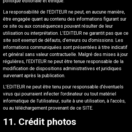
politique éditoriale et éthique.
La responsabilité
d
e l’EDITEUR
ne peut, en aucune manière,
être engagée quant au contenu
des informations figurant sur
ce site ou aux conséquences pouvant résulter de leur
utilisation
ou interprétation.
L’EDITEUR
ne garantit pas que ce
site soit exempt de défauts, d’erreurs ou
d’omissio
ns. Les
informations communiquées sont présentées à titre indicatif
et général sans
valeur contractuelle. Malgré des mises à jour
régulières,
l
’EDITEUR
ne peut être tenu
e
responsable de la
modification de dispositions administratives et juridiques
survenan
t après la
publication.
L’EDITEUR
ne peut être tenu
pour responsable d’éventuels
virus qui pourraient infecter
l’ordinateur ou tout matériel
informatique de l’
utilisateur
, suite à une utilisation, à l’accès,
ou
au téléchargement provenant de ce
SITE
.
11
. C
rédit photos