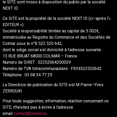
le
SITE
sont mises à disposition du
public par
la société
NEXT ID.
Ce
SITE
est la propriété de
la société
NEXT ID
(ci
–
après l’
«
EDITEUR
»)
:
Société à responsabilité limitée au capital de 5
002
€,
immatriculée au Registre du Commerce et des Sociétés
de
Colmar
sous le n°
B 522 520 642
,
dont le siège social est domicilié à l’adresse suivante :
13 RUE BRUAT 68000 COLMAR
–
France
Numéro de
SIRET :
52252064200029
Numéro de TVA Intracommunautaire :
FR34522520642
Téléphone
: 03 68 34 77 29
La Directrice de publication du
SITE
est
M Pierre
–
Yves
ZERROUKI
Pour toute suggestion, information, réaction concernant ce
SITE
, n’hésitez pas à écrire
à
l’
adresse
email
contact@nextid.eu