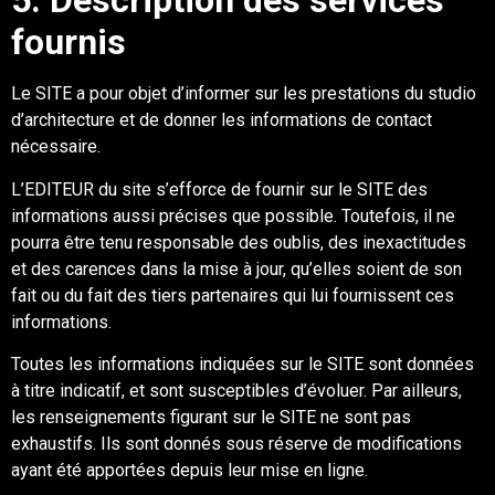
5
. Description des services
fournis
Le
SITE
a pour
objet d’informer sur les
prestations du st
udio
d’architecture et de donner les
informations de contact
nécessaire.
L
’EDITEUR
du site
s’efforce de fournir sur le
SITE
des
informations aussi précises que
possible. Toutefois, il ne
pourra être tenu responsable des oublis, des inexactitudes
et des
car
ences dans la mise à jour, qu’elles soient de son
fait ou du fait des tiers partenaires qui lui
fournissent ces
informations.
Toutes les informations indiquées sur le
SITE
sont données
à titre indicatif, et sont
susceptibles d’évoluer. Par ailleurs,
les re
nseignements figurant sur le
SITE
ne sont pas
exhaustifs. Ils sont donnés sous réserve de modifications
ayant été apportées depuis leur mise
en ligne.